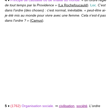
4
♦
Principe de causalité ou de finalité du monde.
« un ordre réglé
de tout temps par la Providence »
(
La Rochefoucauld
)
.
Loc.
C'est
dans l'ordre (des choses) :
c'est normal, inévitable.
« peut-être ai-
je été mis au monde pour vivre avec une femme. Cela n'est-il pas
dans l'ordre ? »
(
Camus
)
.
5
♦
(1762)
Organisation sociale.
⇒
civilisation
,
société
.
L'ordre