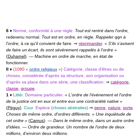
6
♦
Norme, conformité à une règle.
Tout est rentré dans l'ordre,
redevenu normal.
Tout est en ordre,
en règle.
Rappeler qqn à
l'ordre,
à ce qu'il convient de faire. ⇒
réprimander
.
« S'ils s'avisent
de faire un écart, ils sont sévèrement rappelés à l'ordre »
(
Duhamel
)
.
—
Machine en ordre de marche,
en état de
fonctionner.
II
♦
(1080 «
ordre religieux
»)
Catégorie, classe d'êtres ou de
choses, considérée d'après sa structure, son organisation ou
d'après sa place dans une série, une classification.
⇒
catégorie
,
classe
,
groupe
.
1
♦
Littér.
Domaine particulier.
« L'ordre de l'événement et l'ordre
de la justice ont en eux et entre eux une contrariété native »
(
Péguy
)
.
Cour.
Espèce
(choses abstraites).
⇒
genre
,
nature
,
sorte
.
Choses de même ordre, d'ordres différents. « Une inquiétude de
cet ordre »
(
Camus
)
.
—
Dans le même ordre, dans un autre ordre
d'idées.
—
Ordre de grandeur. Un nombre de l'ordre de deux
millions,
d'environ deux millions.