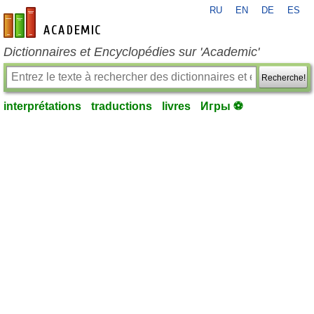
RU
EN
DE
ES
fr-academic.com
Dictionnaires et Encyclopédies sur 'Academic'
Recherche!
interprétations
traductions
livres
Игры ⚽