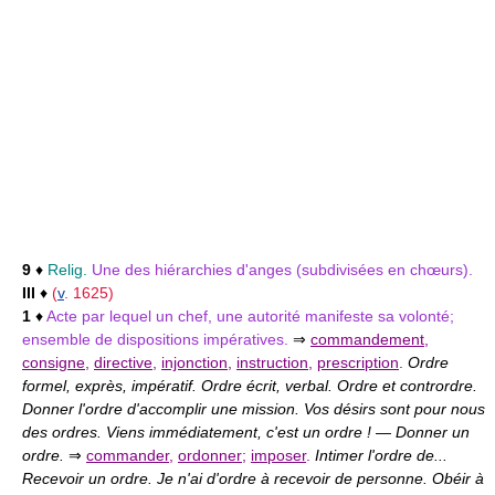
9
♦
Relig.
Une des hiérarchies d'anges (subdivisées en chœurs).
III
♦
(
v
. 1625)
1
♦
Acte par lequel un chef, une autorité manifeste sa volonté;
ensemble de dispositions impératives.
⇒
commandement
,
consigne
,
directive
,
injonction
,
instruction
,
prescription
.
Ordre
formel, exprès, impératif. Ordre écrit, verbal. Ordre et contrordre.
Donner l'ordre d'accomplir une mission. Vos désirs sont pour nous
des ordres. Viens immédiatement, c'est un ordre !
—
Donner un
ordre.
⇒
commander
,
ordonner
;
imposer
.
Intimer l'ordre de...
Recevoir un ordre. Je n'ai d'ordre à recevoir de personne. Obéir à