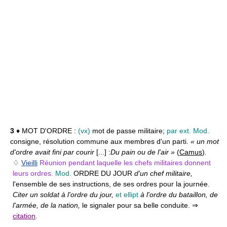
3
♦ MOT D'ORDRE :
(vx)
mot de passe militaire;
par ext. Mod.
consigne, résolution commune aux membres d'un parti.
« un mot
d'ordre avait fini par courir
[...] :
Du pain ou de l'air »
(
Camus
)
.
♢
Vieilli
Réunion pendant laquelle les chefs militaires donnent
leurs ordres.
Mod.
ORDRE DU JOUR
d'un chef militaire,
l'ensemble de ses instructions, de ses ordres pour la journée.
Citer un soldat à l'ordre du jour,
et ellipt
à l'ordre du bataillon, de
l'armée, de la nation,
le signaler pour sa belle conduite. ⇒
citation
.