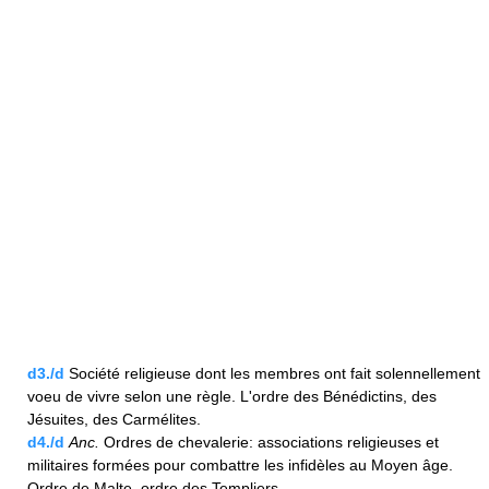
d3./d
Société religieuse dont les membres ont fait solennellement
voeu de vivre selon une règle. L'ordre des Bénédictins, des
Jésuites, des Carmélites.
d4./d
Anc.
Ordres de chevalerie: associations religieuses et
militaires formées pour combattre les infidèles au Moyen âge.
Ordre de Malte, ordre des Templiers.