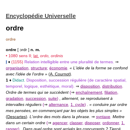
Encyclopédie Universelle
ordre
ordre
ordre
[ ɔrdr ]
n. m.
• 1080 sens
II
;
lat.
ordo, ordinis
I
♦
(1155)
Relation intelligible entre une pluralité de termes.
⇒
organisation
,
structure
;
économie
.
« L'idée de la forme se confond
avec l'idée de l'ordre »
(
A. Cournot
)
.
1
♦
Didact.
Disposition, succession régulière (de caractère spatial,
temporel, logique, esthétique, moral).
⇒
disposition
,
distribution
.
Ordre de termes qui se succèdent
(
⇒
enchaînement
,
filiation
,
gradation
,
succession
,
suite
)
, alternent, se reproduisent à
intervalles réguliers
(
⇒
alternance
,
1. cycle
)
. « conduire par ordre
mes pensées, en commençant par les objets les plus simples »
(
Descartes
)
. L'ordre des mots dans la phrase.
⇒
syntaxe
.
Mettre
dans un certain ordre
(
⇒
agencer
,
classer
,
disposer
,
ordonner
,
1.
ranger
)
. Dans quel ordre sont arrivés les concurrents ? Tiercé