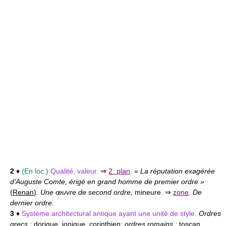
2
♦
(En loc.)
Qualité, valeur.
⇒
2. plan
.
« La réputation exagérée
d'Auguste Comte, érigé en grand homme de premier ordre »
(
Renan
)
. Une œuvre de second ordre,
mineure. ⇒
zone
.
De
dernier ordre.
3
♦
Système architectural antique ayant une unité de style.
Ordres
grecs :
dorique, ionique, corinthien;
ordres romains :
toscan,