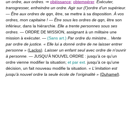
un ordre, aux ordres.
⇒
obéissance
;
obtempérer
.
Exécuter,
transgresser, enfreindre un ordre. Agir sur (l')ordre d'un supérieur.
—
Être aux ordres de qqn,
être, se mettre à sa disposition.
À vos
ordres, mon capitaine !
—
Être sous les ordres de qqn,
être son
inférieur, dans la hiérarchie.
Elle a trente personnes sous ses
ordres.
— ORDRE DE MISSION,
assignant à un militaire une
mission à exécuter. —
(Sans art.)
Par ordre du ministre... Vente
par ordre de justice. « Elle lui a donné ordre de ne laisser entrer
personne »
(
Laclos
)
. Laisser un enfant seul avec ordre de n'ouvrir
à personne.
— JUSQU'À NOUVEL ORDRE :
jusqu'à ce qu'un
ordre vienne modifier la situation;
et par ext.
jusqu'à ce qu'une
décision, un fait nouveau modifie la situation.
« L'imitation est
jusqu'à nouvel ordre la seule école de l'originalité »
(
Duhamel
)
.