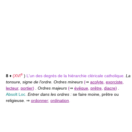
e
8
♦
(
XVI
)
L'un des degrés de la hiérarchie cléricale catholique.
La
tonsure, signe de l'ordre. Ordres mineurs
(
⇒
acolyte
,
exorciste
,
lecteur
,
portier
)
. Ordres majeurs
(
⇒
évêque
,
prêtre
,
diacre
)
.
Absolt
Loc.
Entrer dans les ordres :
se faire moine, prêtre ou
religieuse. ⇒
ordonner
;
ordination
.