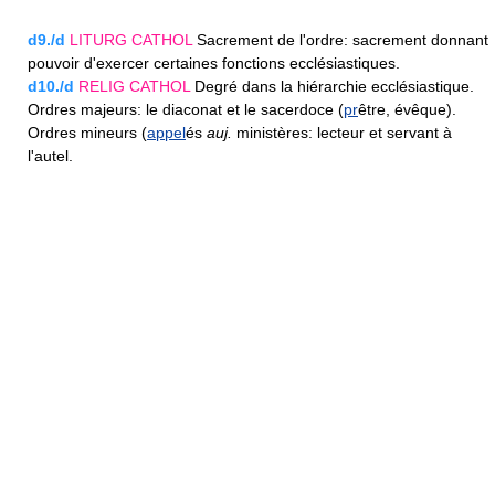
d9./d
LITURG
CATHOL
Sacrement de l'ordre: sacrement donnant
pouvoir d'exercer certaines fonctions ecclésiastiques.
d10./d
RELIG
CATHOL
Degré dans la hiérarchie ecclésiastique.
Ordres majeurs: le diaconat et le sacerdoce (
pr
être, évêque).
Ordres mineurs (
appel
és
auj.
ministères: lecteur et servant à
l'autel.